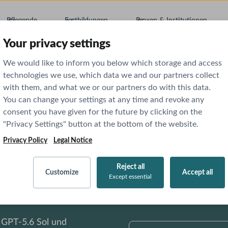
Pflegende
Fortbildungen
Praxen & Institutionen
Your privacy settings
We would like to inform you below which storage and access
technologies we use, which data we and our partners collect
with them, and what we or our partners do with this data.
You can change your settings at any time and revoke any
consent you have given for the future by clicking on the
"Privacy Settings" button at the bottom of the website.
Privacy Policy
Legal Notice
Reject all
Customize
Accept all
Except essential
 GPT-5.6 Sol und
AI