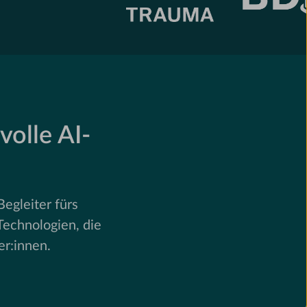
volle AI-
egleiter fürs
Technologien, die
r:innen.