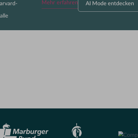
Mehr erfahren
arvard-
AI Mode entdecken
Mode
entdecken
alle